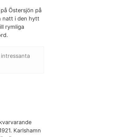
n på Östersjön på
 natt i den hytt
ll rymliga
rd.
 intressanta
 kvarvarande
 1921. Karlshamn