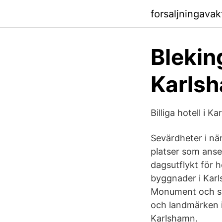
forsaljningavak
Blekin
Karlsh
Billiga hotell i K
Sevärdheter i nä
platser som anse
dagsutflykt för 
byggnader i Karls
Monument och sta
och landmärken i
Karlshamn.