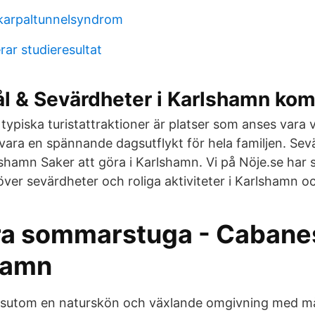
karpaltunnelsyndrom
rar studieresultat
ål & Sevärdheter i Karlshamn ko
typiska turistattraktioner är platser som anses vara 
vara en spännande dagsutflykt för hela familjen. Sevä
shamn Saker att göra i Karlshamn. Vi på Nöje.se har 
över sevärdheter och roliga aktiviteter i Karlshamn oc
a sommarstuga - Cabanes
hamn
ssutom en naturskön och växlande omgivning med 