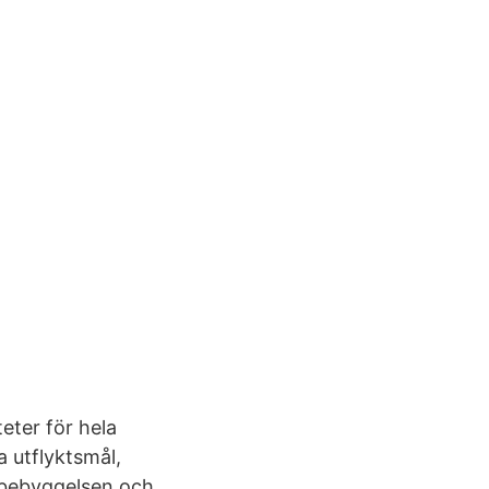
eter för hela
a utflyktsmål,
 bebyggelsen och