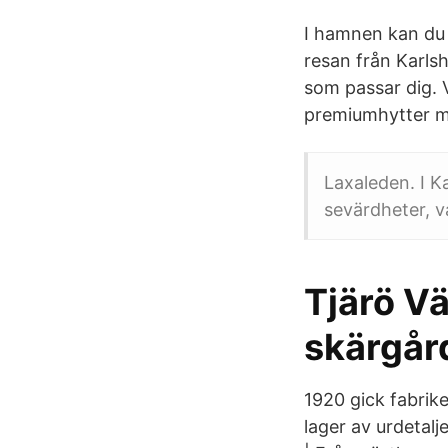
I hamnen kan du p
resan från Karls
som passar dig. V
premiumhytter m
Laxaleden. I K
sevärdheter, v
Tjärö V
skärgår
1920 gick fabrik
lager av urdetal