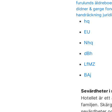
furulunds äldreboe
didner & gerge fon
handräckning jurid
hq
EU
Nhq
dBh
LfMZ
BAj
Sevärdheter i
Hotellet är et
familjen. Skärg
sevärdheter o