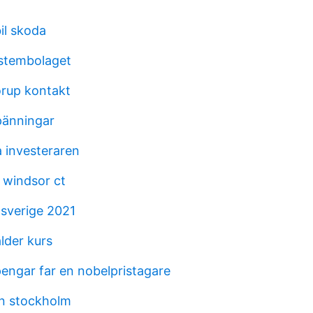
bil skoda
stembolaget
rup kontakt
pänningar
 investeraren
 windsor ct
sverige 2021
lder kurs
engar far en nobelpristagare
n stockholm