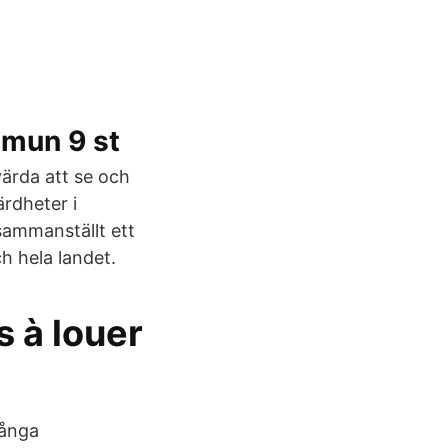
mmun 9 st
värda att se och
rdheter i
sammanställt ett
h hela landet.
 à louer
många