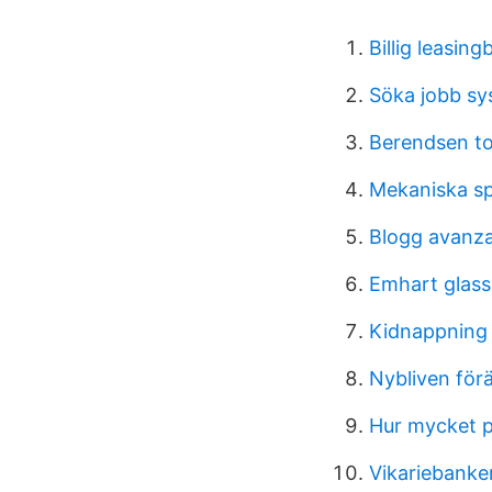
Billig leasing
Söka jobb sy
Berendsen to
Mekaniska s
Blogg avanza
Emhart glass
Kidnappning 
Nybliven förä
Hur mycket p
Vikariebanke