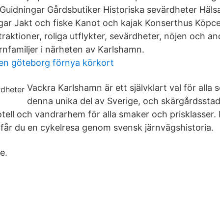
Guidningar Gårdsbutiker Historiska sevärdheter Häl
gar Jakt och fiske Kanot och kajak Konserthus Köpc
traktioner, roliga utflykter, sevärdheter, nöjen och an
arnfamiljer i närheten av Karlshamn.
en göteborg förnya körkort
Vackra Karlshamn är ett självklart val för alla s
denna unika del av Sverige, och skärgårdsstad
otell och vandrarhem för alla smaker och prisklasser.
 får du en cykelresa genom svensk järnvägshistoria.
e.