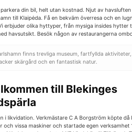
arkera din bil, helt utan kostnad. Njut av havslufte
hamn till Klaipėda. Få en bekväm överresa och en lugn
i erbjuder olika hyttyper, från mysiga insides hytter ti
ed havsutsikt. Besök någon av restaurangerna ombo
arlshamn finns trevliga museum, fartfyllda aktiviteter,
acker skärgård och en fantastisk natur.
älkommen till Blekinges
dspärla
en i likvidation. Verkmästare C A Borgström köpte då
jer och vissa maskiner och startade egen verksamhet