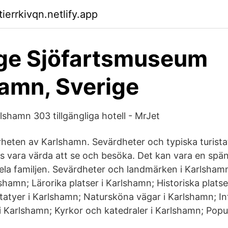
tierrkivqn.netlify.app
ge Sjöfartsmuseum
amn, Sverige
arlshamn 303 tillgängliga hotell - MrJet
rheten av Karlshamn. Sevärdheter och typiska turista
s vara värda att se och besöka. Det kan vara en sp
hela familjen. Sevärdheter och landmärken i Karlshamn
hamn; Lärorika platser i Karlshamn; Historiska platse
tyer i Karlshamn; Natursköna vägar i Karlshamn; Int
 Karlshamn; Kyrkor och katedraler i Karlshamn; Popul