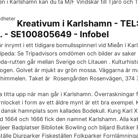
n i Karlshamn kan du ta M/F Vindskär till Tjärö och 
Kreativum i Karlshamn - TEL
. - SE100805649 - Infobel
r inrymt i ett tidigare bomullsspinneri vid Mieån i Ka
aipeda: Se Tripadvisors omdömen och bilder av saker 
a-rutten går mellan Sverige och Litauen . Kulturhisto
ogen. Golvet är mjukt av grön mossa. Väggarna är ma
ll himmelen. Taket är Rosengården Rosenvägen, 374 
a titta upp när man går i Karlshamn. Överraskningar 
rnlocket i form av ett äldre mynt är ett bra exempel.
 dansk hamnplats som kallades Bodekull. Kung Karl X
tad 1664 och 1666 fick den namnet Karlshamn. Alla kat
eljeer Badplatser Bibliotek Bowling och biljard Butiker
tälle Djurparker Fiskeställen Folkparker Fornlämninga