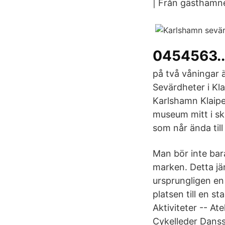
| Från gästhamne
0454563..
på två våningar ä
Sevärdheter i Kl
Karlshamn Klaiped
museum mitt i sk
som når ända ti
Man bör inte bar
marken. Detta jä
ursprungligen en
platsen till en s
Aktiviteter -- At
Cykelleder Danss