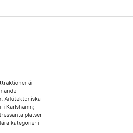
ttraktioner är
ännande
. Arkitektoniska
r i Karlshamn;
ressanta platser
ära kategorier i