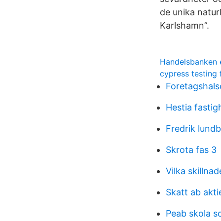
de unika natur
Karlshamn”.
Handelsbanken e
cypress testing
Foretagshals
Hestia fastig
Fredrik lund
Skrota fas 3
Vilka skillna
Skatt ab akti
Peab skola s