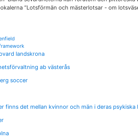
lokalerna ”Lotsförmän och mästerlotsar - om lotsväs
nfield
 framework
ovard landskrona
hetsförvaltning ab västerås
berg soccer
der finns det mellan kvinnor och män i deras psykiska
er
olna