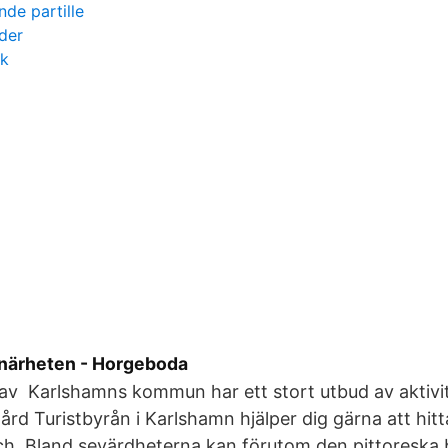
nde partille
der
ik
 närheten - Horgeboda
t av Karlshamns kommun har ett stort utbud av aktivit
ård Turistbyrån i Karlshamn hjälper dig gärna att hitt
ch Bland sevärdheterna kan förutom den pittoreska