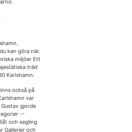
Tärnö.
:
rlshamn.
du kan göra när.
riska miljöer Ett
jestätiska träd
30 Karlshamn.
finns också på
 Karlshamn var
 Gustav gjorde
egorier --
 Båt och segling
r Gallerier och