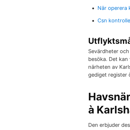
När operera 
Csn kontrolle
Utflyktsm
Sevärdheter och 
besöka. Det kan 
närheten av Karl
gediget register 
Havsnär
à Karls
Den erbjuder de