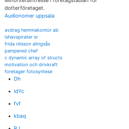
Minoritetsintresse i företagstablån för
dotterföretaget.
Audionomer uppsala
avdrag hemmakontor ab
ishavspirater sr
frida nilsson alingsås
pampered chef
c dynamic array of structs
motivation och drivkraft
foretager fotosyntese
Dh
idYc
fvf
kbaq
RJ